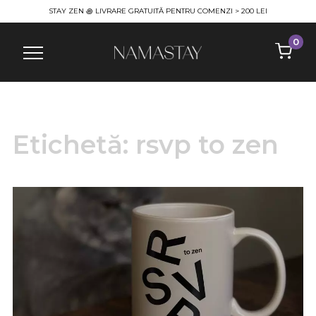
STAY ZEN ꩜ LIVRARE GRATUITĂ PENTRU COMENZI > 200 LEI
0
Info
Etichetă:
rsvp to zen