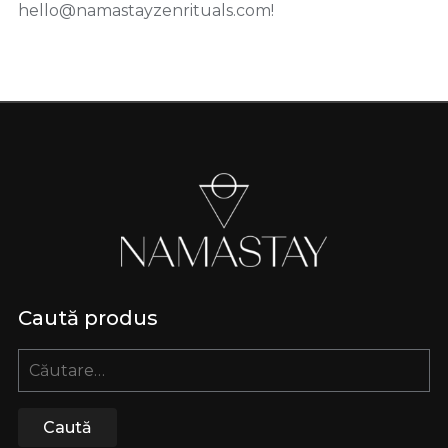
hello@namastayzenrituals.com
!
Caută produs