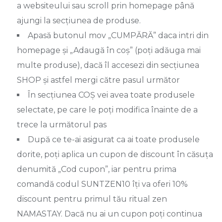
a websiteului sau scroll prin homepage până
ajungi la secțiunea de produse.
Apasă butonul mov „CUMPĂRĂ” daca intri din
homepage și „Adaugă în coș” (poți adăuga mai
multe produse), dacă îl accesezi din secțiunea
SHOP și astfel mergi către pasul următor
În secțiunea COȘ vei avea toate produsele
selectate, pe care le poți modifica înainte de a
trece la următorul pas
După ce te-ai asigurat ca ai toate produsele
dorite, poți aplica un cupon de discount în căsuța
denumită „Cod cupon”, iar pentru prima
comandă codul SUNTZEN10 îți va oferi 10%
discount pentru primul tău ritual zen
NAMASTAY. Dacă nu ai un cupon poți continua